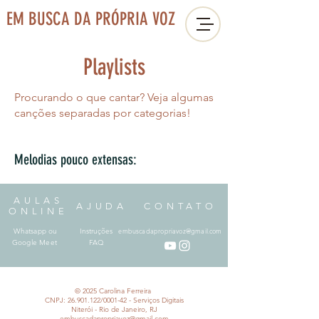
EM BUSCA DA PRÓPRIA VOZ
Playlists
Procurando o que cantar? Veja algumas
canções separadas por categorias!
Melodias pouco extensas:
AULAS
AJUDA
CONTATO
ONLINE
Whatsapp ou
Instruções
embuscadapropriavoz@gmail.com
Google Meet
FAQ
© 2025 Carolina Ferreira
CNPJ:
26.901.122
/0001-42 - Serviços Digitais
Niterói - Rio de Janeiro, RJ
embuscadapropriavoz@gmail.com