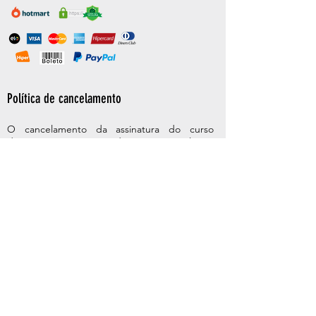
Política de cancelamento
O cancelamento da assinatura do curso
deverá ser comunicado por e-mail ou
Whatsapp para facilitar a orientação das
etapas de cancelamento com a plataforma
Hotmart, e implica apenas na interrupção das
cobranças que ainda não foram lançadas,
interrompendo o serviço. A partir do
momento do cancelamento o participante
perderá acesso ao curso e aos encontros por
videochamada, e tampouco deverá pagar
recorrências futuras. O cancelamento da
assinatura não implica o reembolso do valor já
investido, apenas cancela cobranças futuras.
Mas, você pode obter o reembolso da última
recorrência paga, caso ela esteja dentro do