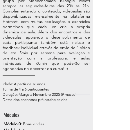
grupo por videochamada (Google Meet)
sempre às segundas-feiras das 20h às 21h.
Complementando o conteúdo, videoaulas são
disponibilizadas mensalmente na plataforma
Hotmart, com muitas explicações e exercícios
permitindo que cada um crie a própria
dinâmica de aula. Além dos encontros e das
videoaulas, apoiando o desenvolvimento de
cada participante também está incluso
o
feedback individual através do envio de 1 vídeo
de até 5min por semana para avaliação e
orientação com a professora,
e
aulas
individuais
de 60min que poderão ser
agendadas no decorrer do curso! :)
________________
Idade: A partir de 16 anos
Turma de 4 a 6 participantes
Duração: Março a Novembro 2025 (9 meses)
Datas dos encontros pré estabelecidas
Módulos
Módulo 0:
Boas vindas