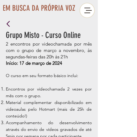
EM BUSCA DA PRÓPRIA VOZ
Grupo Mist
o
Curso Online
-
2 encontros
por videochamada
por mês
com o grupo de março a novembro,
às
segundas-feiras das
20h às 21h
Iníci
o: 17
de março de 2024
O
curso em seu formato básico inclui:
Encontros por vídeochamada 2 vezes por
mês com o grupo.
Material complementar disponibilizado em
videoaulas pelo Hotmart (mais de 25h de
conteúdo!)
Acompanhamento do desenvolvimento
através do envio de vídeos gravados de até
5min por semana p
or cada participante.